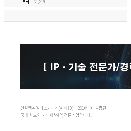
조회수
31,215
인텔렉추얼디스커버리
(
이하
ID)
는
2010
년에 설립된
국내 최초의 지식재산
(IP)
전문기업입니다
.