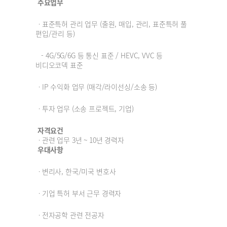
주요업무
ㆍ표준특허 관리 업무 (출원, 매입, 관리, 표준특허 풀
편입/관리 등)
- 4G/5G/6G 등 통신 표준 / HEVC, VVC 등
비디오코덱 표준
ㆍIP 수익화 업무 (매각/라이선싱/소송 등)
ㆍ투자 업무 (소송 프로젝트, 기업)
자격요건
ㆍ
관련 업무 3년 ~ 10년 경력자
우대사항
ㆍ변리사, 한국/미국 변호사
ㆍ기업 특허 부서 근무 경력자
ㆍ전자공학 관련 전공자