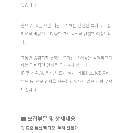
있습니다
.
앞으로
, ID
는 오랜 기간 축적해온 탄탄한 특허 포트폴
리오를 바탕으로
다양한 프로젝트를 진행할 예정입니
다
.
그동안 경험하지 못했던 또다른
IP
세상을 경험하고자
하는 진취적인 인재를 모시고자 합니다
.
IP
및 기술
(AI,
통신
,
반도체 설계
,
네트워크
, IoT,
클라
우드 등
)
전문 인력을 채용하고 있으니
많은 지원 부탁
드립니다
.
■ 모집부문 및 상세내용
1)
표준
(통신/비디오)
특허 전문가