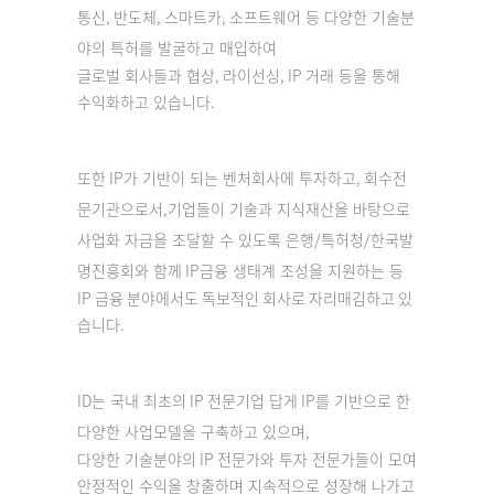
통신
,
반도체
,
스마트카
,
소프트웨어 등 다양한 기술분
야의 특허를 발굴하고 매입하여
글로벌 회사들과 협상
,
라이선싱
, IP
거래 등을 통해
수익화하고 있습니다
.
또한
IP
가 기반이 되는 벤처회사에 투자하고
,
회수전
문기관으로서
,
기업들이 기술과 지식재산을 바탕으로
사업화 자금을 조달할 수 있도록
은행
/
특허청
/
한국발
명진흥회와 함께
IP
금융 생태계 조성을 지원하는 등
IP
금융 분야에서도 독보적인 회사로 자리매김하고 있
습니다
.
ID
는 국내 최초의
IP
전문기업 답게
IP
를 기반으로 한
다양한 사업모델을 구축하고 있으며
,
다양한 기술분야의
IP
전문가와 투자 전문가들이 모여
안정적인 수익을 창출하며
지속적으로 성장해 나가고