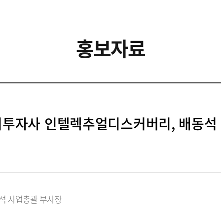
홍보자료
초기투자사 인텔렉추얼디스커버리, 배동석
석 사업총괄 부사장