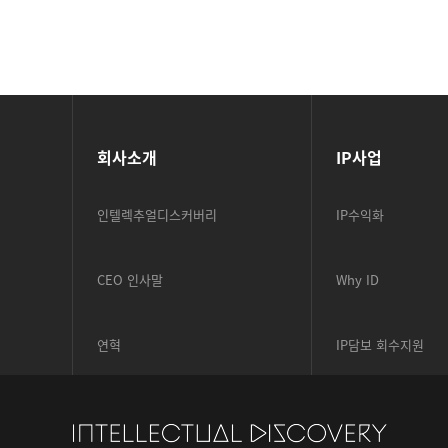
회사소개
IP사업
인텔렉추얼디스커버리
IP수익화
CEO 인사말
Why ID
연혁
IP담보 회수지원