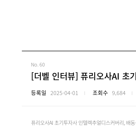
No. 60
[더벨 인터뷰] 퓨리오사AI 
등록일
2025-04-01
조회수
9,684
퓨리오사AI 초기투자사 인텔렉추얼디스커버리, 배동