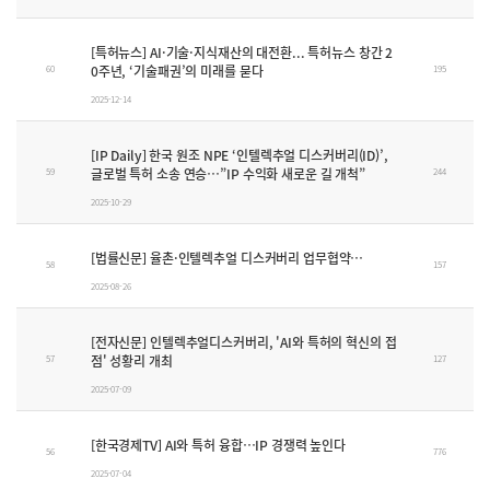
[특허뉴스] AI·기술·지식재산의 대전환... 특허뉴스 창간 2
0주년, ‘기술패권’의 미래를 묻다
60
195
2025-12-14
[IP Daily] 한국 원조 NPE ‘인텔렉추얼 디스커버리(ID)’,
글로벌 특허 소송 연승…”IP 수익화 새로운 길 개척”
59
244
2025-10-29
[법률신문] 율촌·인텔렉추얼 디스커버리 업무협약…
58
157
2025-08-26
[전자신문] 인텔렉추얼디스커버리, 'AI와 특허의 혁신의 접
점' 성황리 개최
57
127
2025-07-09
[한국경제TV] AI와 특허 융합…IP 경쟁력 높인다
56
776
2025-07-04