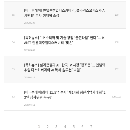
[머니투데이] 인텔렉추얼디스커버리, 폴라리스오피스와 AI
기반 IP 투자 생태계 조성
55
199
2025-05-20
[특허뉴스] "IP 수익화 및 기술 창업 ‘골든타임’ 연다"... K
AIST-인텔렉추얼디스커버리 '맞손'
54
218
2025-05-08
[특허뉴스] 실리콘밸리 AI, 한국 IP 시장 '정조준'... 인텔렉
추얼 디스커버리와 AI 특허 솔루션 '빅딜'
53
217
2025-04-15
[머니투데이]최대 11.5억 투자 '제14회 청년기업가대회' 2
3인 심사위원 누구?
52
3,370,020
2025-04-11
1
2
3
4
5
6
7