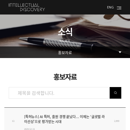
ENG
소식
NEWS
홍보자료
홍보자료 테이블
[특허뉴스] AI 특허, 출원 경쟁 끝났다... 이제는 ‘글로벌 라
이선싱’으로 평가받는 시대
61
2,890
2025-12-21